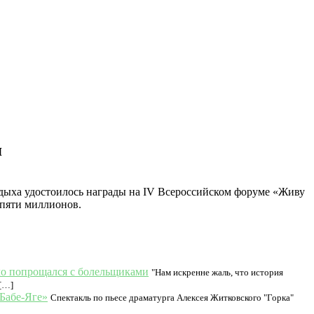
я
дыха удостоилось награды на IV Всероссийском форуме «Живу
 пяти миллионов.
ло попрощался с болельщиками
"Нам искренне жаль, что история
 […]
 Бабе-Яге»
Спектакль по пьесе драматурга Алексея Житковского "Горка"