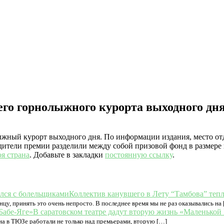
го горнолыжного курорта выходного дн
жный курорт выходного дня. По информации издания, место от
едители премии разделили между собой призовой фонд в размере
я страна
. Добавьте в закладки
постоянную ссылку
.
Коллектив канувшего в Лету “Тамбова” теп
нцу, принять это очень непросто. В последнее время мы не раз оказывались на
В саратовском театре дадут вторую жизнь «Маленькой
на в ТЮЗе работали не только над премьерами, вторую […]