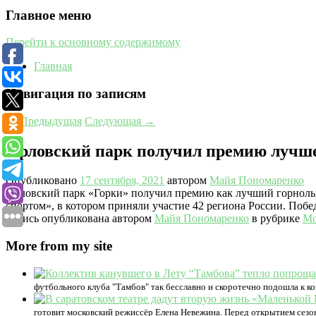
Главное меню
Перейти к основному содержимому
Главная
Навигация по записям
←
Предыдущая
Следующая
→
Орловский парк получил премию лучше
Опубликовано
17 сентября, 2021
автором
Майя Пономаренко
Орловский парк «Горки» получил премию как лучший горнолы
спортом», в котором приняли участие 42 региона России. Поб
Запись опубликована автором
Майя Пономаренко
в рубрике
Мо
More from my site
футбольного клуба "Тамбов" так бесславно и скоротечно подошла к ко
готовит московский режиссёр Елена Невежина. Перед открытием сезо