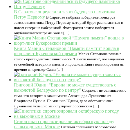
В Саратове определили эскиз будущего памятника
Петру Первому
В Саратове выбрали победителя конкурса
эскизов памятника Петру Первому, который будет располагаться в
новом сквере на набережной. Фотография эскиза победителя
опубликовал телеграмм-канал […]
Книга Марии Степановой “Памяти памяти” вошла в
шорт-лист Букеровской премии
Мария Степанова вошла в
список претендентов с книгой-эссе "Памяти памяти", посвященной
ее семейной истории и памяти о прошлом. Книга номинирована на
премию в переводе Саши […]
Григорий Юдин: “Европа не может существовать с
выколотой Беларусью по центру”
Социолог не соглашается с
теми, кто говорит о зависимости Александра Лукашенко от
Владимира Путина. По мнению Юдина, дело обстоит иначе:
Лукашенко успешно манипулирует российским […]
Синоптики спрогнозировали октябрьскую погоду
на выходных в Москве
Главный специалист Московского