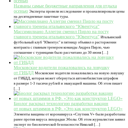
Названы самые бюджетные направления для отдыха
осенью
Эксперты провели исследование и проанализировали цены
на десятидневные пакетные туры.
Массимилиано Аллегри сменил Пирло на посту
главного тренера итальянского “Ювентуса”
Итальянский
футбольный клуб "Ювентус" в пятницу объявил о расторжении
контракта с главным тренером команды Андреа Пирло, чью
соглашение с туринцами было рассчитано до 30 июня […]
Московские водители пожаловались на ловушку
от ГИБДД
Московские водители пожаловались на новую ловушку
от ГИБДД, которая может обернуться автомобилистам штрафом
в размере 1-3 тысячи рублей и эвакуацией машины. Об этом пишет
[…]
Биолог раскрыл технологию разработки вакцин
от новых штаммов в РФ. «Это как конструктор LEGO»
Элементы вакцины от коронавируса «Спутник V» были разработаны
ранее против вируса лихорадки Эболы. Об этом журналистам заявил
эксперт по биологической безопасности Николай […]